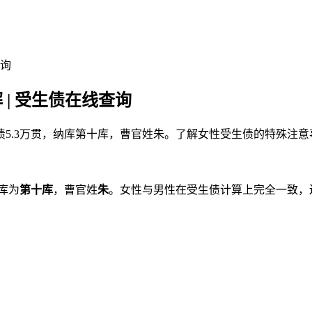
查询
 | 受生债在线查询
年债5.3万贯，纳库第十库，曹官姓朱。了解女性受生债的特殊注
库为
第十库
，曹官姓
朱
。女性与男性在受生债计算上完全一致，