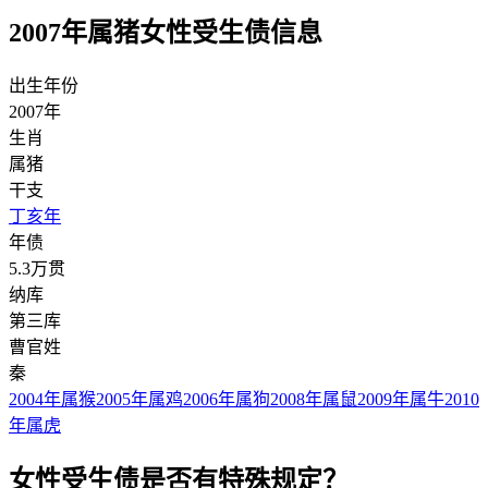
2007年属猪女性受生债信息
出生年份
2007年
生肖
属猪
干支
丁亥年
年债
5.3万贯
纳库
第三库
曹官姓
秦
2004年属猴
2005年属鸡
2006年属狗
2008年属鼠
2009年属牛
2010
年属虎
女性受生债是否有特殊规定？