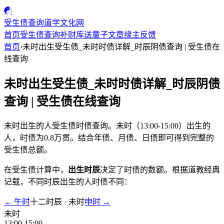
☯
受生债查询
道学文化网
首页
受生债查询
补财库
送童子
文章
缘主反馈
首页
›
未时出生受生债_未时时债详解_时辰阴债查询 | 受生债在
线查询
未时出生受生债_未时时债详解_时辰阴债
查询 | 受生债在线查询
未时出生的人受生债时债查询。未时（13:00-15:00）出生的
人，时债为0.8万贯。结合年债、月债、日债即可得到完整的
受生债总额。
在受生债计算中，
出生时辰
决定了时债的数额。根据道教经典
记载，不同时辰出生的人时债不同：
← 午时
十二时辰 · 未时
申时 →
未时
13:00-15:00