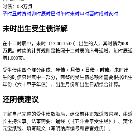
时债：0.8万贯
子时
丑时
寅时
卯时
辰时
巳时
午时
未时
申时
酉时
戌时
亥时
未时出生受生债详解
在十二时辰中，未时（13:00-15:00）出生的人，其时债为
0.8
万贯
。时债的计算规则是按照十二时辰的序号递增，每时辰递
增1,000贯。
受生债由四个部分组成：
年债 + 月债 + 日债 + 时债
。未时出
生的时债只是其中一部分，完整的受生债总额还需要根据出生
年份（六十甲子年债）、出生月份和出生日期综合计算。
还阴债建议
了解自己完整的受生债数额后，建议前往正规道教宫观，由道
长主持法事。法事需要：诵经（《五斗金章受生经》）、焚化
元宝纸钱、填写疏文（写明纳库编号和曹官姓氏）。